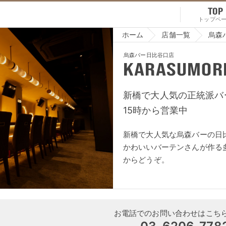
TOP
トップペ
ホーム
店舗一覧
烏森
烏森バー日比谷口店
Karasumori
新橋で大人気の正統派バ
15時から営業中
新橋で大人気な烏森バーの日
かわいいバーテンさんが作る
からどうぞ。
お電話でのお問い合わせはこち