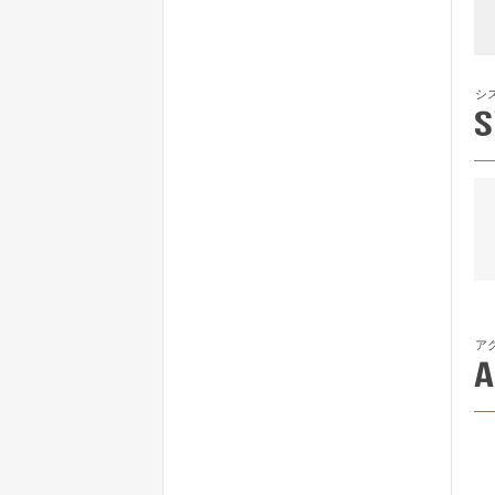
シ
ア
A